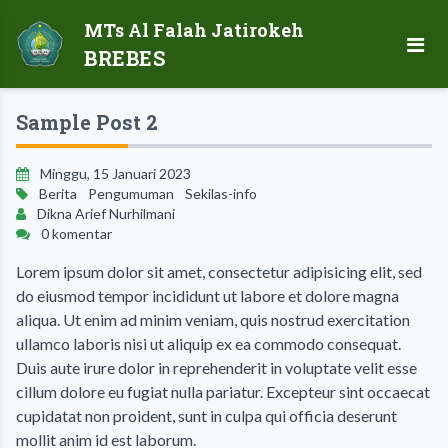
MTs Al Falah Jatirokeh
BREBES
Sample Post 2
Minggu, 15 Januari 2023
Berita
Pengumuman
Sekilas-info
Dikna Arief Nurhilmani
0 komentar
Lorem ipsum dolor sit amet, consectetur adipisicing elit, sed
do eiusmod tempor incididunt ut labore et dolore magna
aliqua. Ut enim ad minim veniam, quis nostrud exercitation
ullamco laboris nisi ut aliquip ex ea commodo consequat.
Duis aute irure dolor in reprehenderit in voluptate velit esse
cillum dolore eu fugiat nulla pariatur. Excepteur sint occaecat
cupidatat non proident, sunt in culpa qui officia deserunt
mollit anim id est laborum.